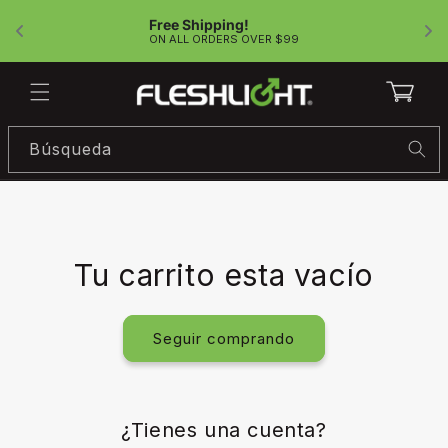
Ir
directamente
Free Shipping!
!
al contenido
ON ALL ORDERS OVER $99
Carrito
Búsqueda
Tu carrito esta vacío
Seguir comprando
¿Tienes una cuenta?